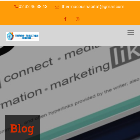
02.32.46.38.43
thermacoushabitat@gmail.com
Blog